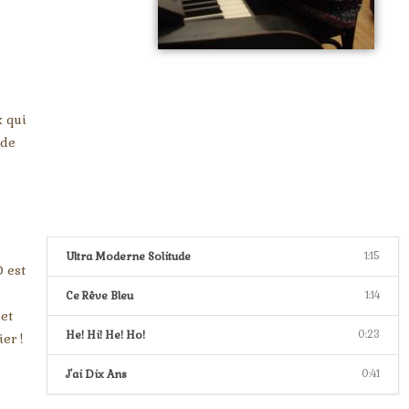
x qui
 de
Ultra Moderne Solitude
1:15
 est
Ce Rêve Bleu
1:14
 et
He! Hi! He! Ho!
0:23
er !
J'ai Dix Ans
0:41