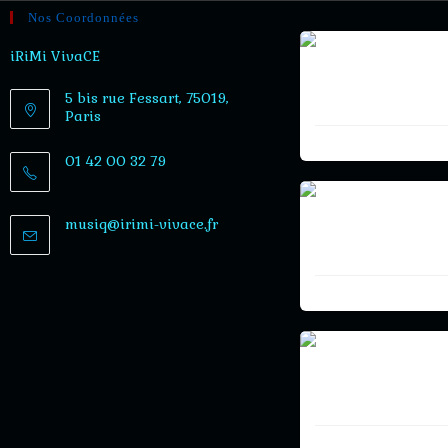
Nos Coordonnées
iRiMi VivaCE
5 bis rue Fessart, 75019,
Paris
01 42 00 32 79
musiq@irimi-vivace.fr