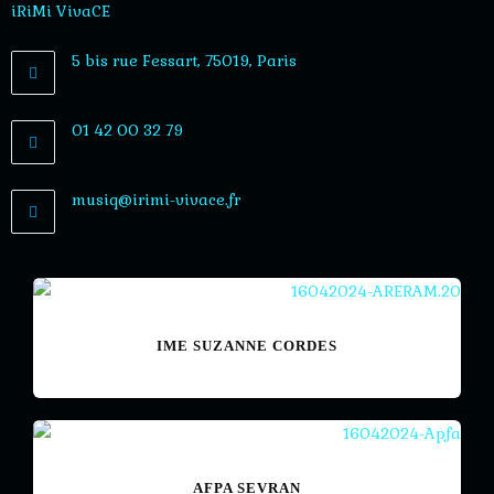
iRiMi VivaCE
5 bis rue Fessart, 75019, Paris
01 42 00 32 79
musiq@irimi-vivace.fr
IME SUZANNE CORDES
AFPA SEVRAN